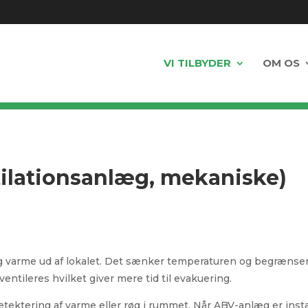
VI TILBYDER
OM OS
ilationsanlæg, mekaniske)
og varme ud af lokalet. Det sænker temperaturen og begrænser
ntileres hvilket giver mere tid til evakuering.
ektering af varme eller røg i rummet. Når ABV-anlæg er insta