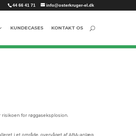
44 66 41 71
info@osterkruger-el.dk
KUNDECASES
KONTAKT OS
 risikoen for røggaseksplosion.
lleret i et område, overvåget af ABA-anlæg,