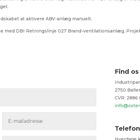
get.
edskabet at aktivere ABV-anlæg manuelt.
med DBI Retningslinje 027 Brand-ventilationsanlæg, Projekter
Find os
Industripa
2750 Balle
CVR: 2886
info@oster
Telefon
Hverdage kl