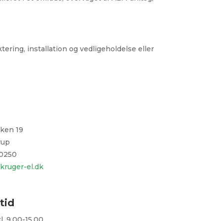
ing, installation og vedligeholdelse eller
rken 19
rup
 0250
kruger-el.dk
tid
. 9.00-15.00