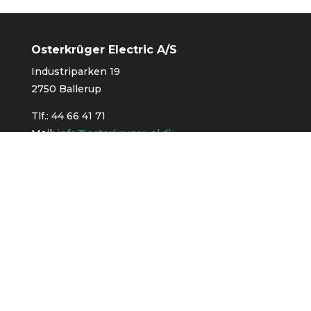
Osterkrüger Electric A/S
Industriparken 19
2750 Ballerup
Tlf.:
44 66 41 71
Mail:
info@osterkruger-el.dk
CVR: 2886 0250
Har du brug for hjælp?
Skriv til os på
info@osterkruger-el.dk
eller ring
44 66 41 71
mellem kl. 9.00-15.00
Ved kontakt udenfor alm. åbningstid, har vi vores
akut telefon
, som du kan ringe til på
40 42 41 71