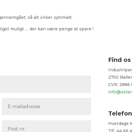
gennemgået, så alt virker optimalt.
rtigst muligt … der kan være penge at spare !
Find os
Industripa
2750 Balle
CVR: 2886
info@oster
Telefon
Hverdage kl
Tlf.: 44 66 