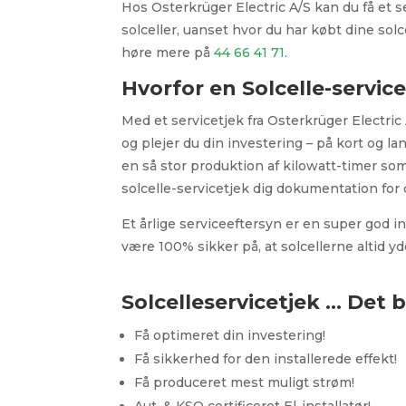
Hos Osterkrüger Electric A/S kan du få et se
solceller, uanset hvor du har købt dine solc
høre mere på
44 66 41 71
.
Hvorfor en Solcelle-servic
Med et servicetjek fra Osterkrüger Electric
og plejer du din investering – på kort og la
en så stor produktion af kilowatt-timer so
solcelle-servicetjek dig dokumentation for 
Et årlige serviceeftersyn er en super god inv
være 100% sikker på, at solcellerne altid yd
Solcelleservicetjek … Det be
Få optimeret din investering!
Få sikkerhed for den installerede effekt!
Få produceret mest muligt strøm!
Aut. & KSO certificeret El-installatør!