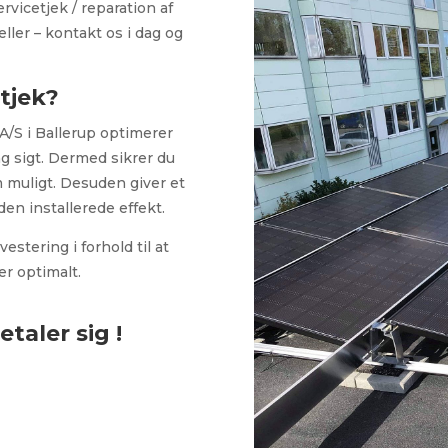
rvicetjek / reparation af
eller – kontakt os i dag og
etjek?
 A/S i Ballerup optimerer
ng sigt. Dermed sikrer du
m muligt. Desuden giver et
den installerede effekt.
estering i forhold til at
er optimalt.
taler sig !