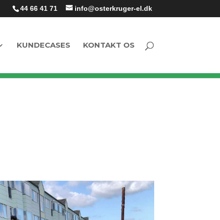
44 66 41 71
info@osterkruger-el.dk
KUNDECASES
KONTAKT OS