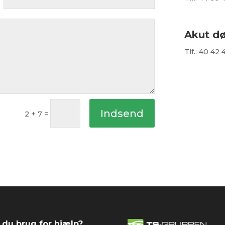
Akut d
Tlf.: 40 42 
Indsend
=
2 + 7
 du brug for hjælp?