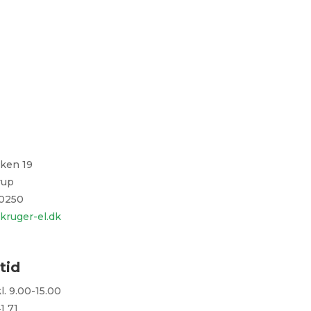
rken 19
rup
 0250
kruger-el.dk
tid
. 9.00-15.00
41 71