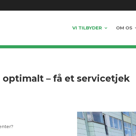
VI TILBYDER
OM OS
 optimalt – få et servicetjek
venter?